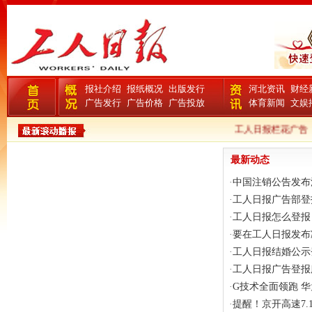
报社介绍
报纸概况
出版发行
河北资讯
财经
广告发行
广告价格
广告投放
体育新闻
文娱
工人日报栏花广告
最新动态
·
中国注销公告发布
·
工人日报广告部登
·
工人日报怎么登报
·
要在工人日报发布
·
工人日报结婚公示
·
工人日报广告登报
·
G技术全面领跑 
·
提醒！京开高速7