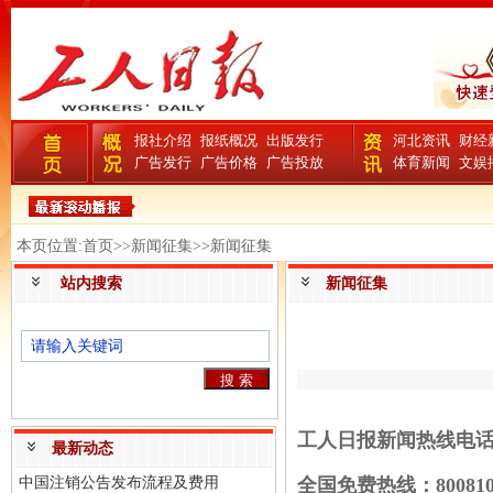
报社介绍
报纸概况
出版发行
河北资讯
财经
广告发行
广告价格
广告投放
体育新闻
文娱
本页位置:首页>>新闻征集>>新闻征集
站内搜索
新闻征集
工人日报新闻热线电话：1
最新动态
全国免费热线：8008108
中国注销公告发布流程及费用