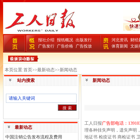
报社介绍
报纸概况
出版发行
河北资讯
财经
广告发行
广告价格
广告投放
体育新闻
文娱
本页位置:首页>>最新动态>>新闻动态
站内搜索
新闻动态
工人日报
广告部电话：
13910
最新动态
理各种挂失声明，遗失声明
中国注销公告发布流程及费用
地证书
检疫证书
商检证书