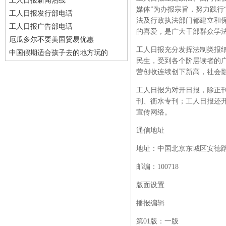
工人日报新闻热线
媒体”为办报宗旨，努力践行
工人日报发行部电话
法及行政执法部门都建立和
工人日报广告部电话
的喜爱，是广大干部群众学
厄瓜多尔不要美国贸易优惠
工人日报充分发挥法制类报
中国假期适合孩子去的地方玩的
民生，受到各个阶层读者的
营创收连续创下新高，社会
工人日报为对开日报，除正
刊、衡水专刊；工人日报还
宣传网络。
通信地址
地址：中国北京东城区安德路
邮编：
100718
版面设置
播报编辑
第
01版：一版