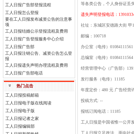
等各类公告，个人身份证丢
工人日报广告部登报流程
工人日报怎么登报
遗失声明登报电话：
1391033
要在工人日报发布减资公告的注意事
项
社址：东城区安德路大街
甲
工人日报结婚公示登报流程及费用
邮编：
100718
工人日报广告登报服务中心介绍
工人日报广告部
办公室（电传）
01084111561
工人日报注销公告、减资公告怎么登
总编室（电传）
01084111564
报
工人日报遗失声明办理流程及费用
经营管理中心（广告部）
139
工人日报广告部电话
发行服务（电传）
11185
热门点击
年度定价：
480 元 广告经营
工人日报投稿邮箱
投稿方式
: --
工人日报电子版在线阅读
工人日报电子版
报纸订阅电话：
11185
工人日报记者之家
工人日报是中国省惟一公开
工人日报编辑部
工人日报立足政法、面向社