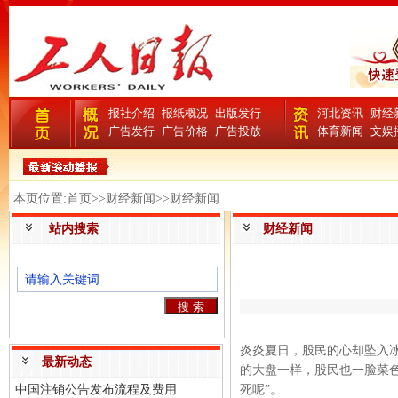
报社介绍
报纸概况
出版发行
河北资讯
财经
广告发行
广告价格
广告投放
体育新闻
文娱
本页位置:首页>>财经新闻>>财经新闻
站内搜索
财经新闻
炎炎夏日，股民的心却坠入冰
最新动态
的大盘一样，股民也一脸菜
中国注销公告发布流程及费用
死呢”。