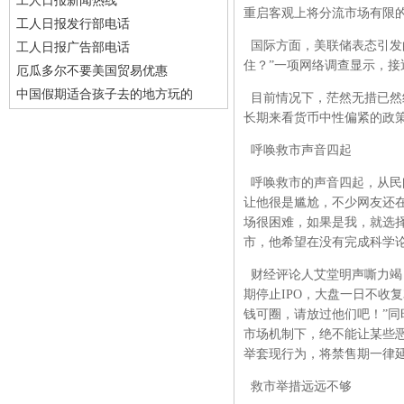
工人日报新闻热线
重启客观上将分流市场有限
工人日报发行部电话
国际方面，美联储表态引发
工人日报广告部电话
住？”一项网络调查显示，接近
厄瓜多尔不要美国贸易优惠
中国假期适合孩子去的地方玩的
目前情况下，茫然无措已然
长期来看货币中性偏紧的政
呼唤救市声音四起
呼唤救市的声音四起，从民
让他很是尴尬，不少网友还
场很困难，如果是我，就选
市，他希望在没有完成科学
财经评论人艾堂明声嘶力竭
期停止IPO，大盘一日不收复
钱可圈，请放过他们吧！”
市场机制下，绝不能让某些
举套现行为，将禁售期一律
救市举措远远不够