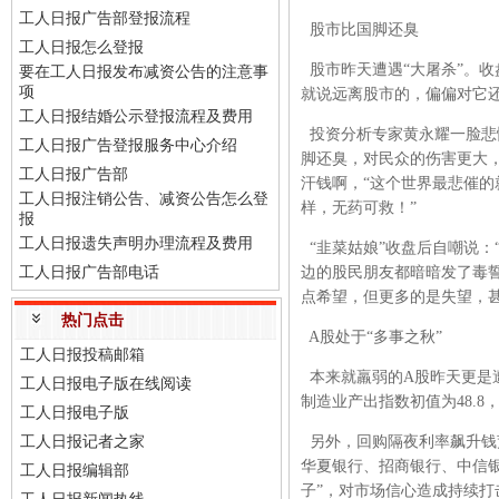
工人日报广告部登报流程
股市比国脚还臭
工人日报怎么登报
股市昨天遭遇“大屠杀”。收
要在工人日报发布减资公告的注意事
项
就说远离股市的，偏偏对它
工人日报结婚公示登报流程及费用
投资分析专家黄永耀一脸悲愤
工人日报广告登报服务中心介绍
脚还臭，对民众的伤害更大
工人日报广告部
汗钱啊，“这个世界最悲催的
工人日报注销公告、减资公告怎么登
样，无药可救！”
报
工人日报遗失声明办理流程及费用
“韭菜姑娘”收盘后自嘲说：
工人日报广告部电话
边的股民朋友都暗暗发了毒
点希望，但更多的是失望，甚
热门点击
A股处于“多事之秋”
工人日报投稿邮箱
本来就羸弱的A股昨天更是遭遇
工人日报电子版在线阅读
制造业产出指数初值为48.
工人日报电子版
工人日报记者之家
另外，回购隔夜利率飙升钱
华夏银行、招商银行、中信银
工人日报编辑部
子”，对市场信心造成持续打