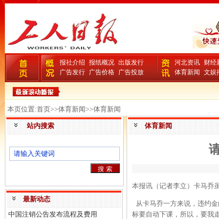
报社介绍
报纸概况
出版发行
河北资讯
财经
广告发行
广告价格
广告投放
体育新闻
文娱
本页位置:首页>>体育新闻>>体育新闻
站内搜索
体育新闻
本报讯（记者李立）卡马乔
最新动态
从卡马乔一方来说，违约金
中国注销公告发布流程及费用
标要自动下课，所以，要我