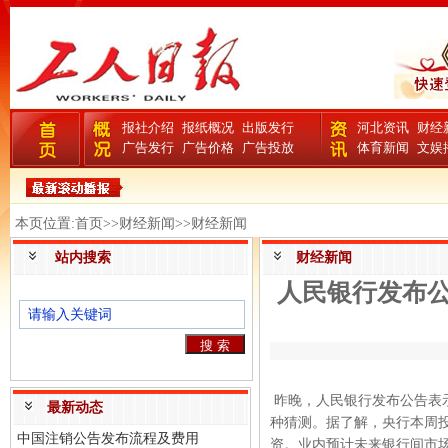
报社介绍
报纸概况
出版发行
河北资讯
财经
广告发行
广告价格
广告投放
体育新闻
文娱
本页位置:首页>>财经新闻>>财经新闻
站内搜索
财经新闻
人民银行发布
昨晚，人民银行发布公告表
最新动态
种猜测。据了解，央行本周
中国注销公告发布流程及费用
资。业内预计未来银行间市