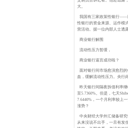
交易员告诉记者。他还透露，
大。
我国有三家政策性银行——
性银行的资金来源、运作模
营活动。据一位内部人士透
商业银行解围
流动性压力暂缓，
商业银行逼宫成功啦？
面对银行间市场愈演愈烈的
血，缓解流动性压力。央行此
昨天银行间隔夜拆借利率继6月2
至5.7360%。但是，七天Sh
7.6440%，一个月利率较上
涨势？
中央财经大学外汇储备研究
从来没说不出手，一旦有发