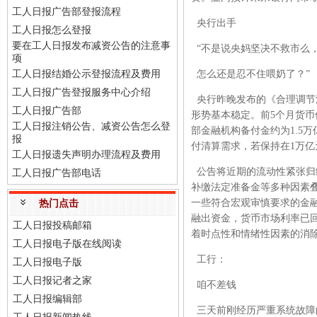
工人日报广告部登报流程
央行出手
工人日报怎么登报
要在工人日报发布减资公告的注意事
“不是说央妈坚决不救市么
项
工人日报结婚公示登报流程及费用
怎么还是忍不住喂奶了？”
工人日报广告登报服务中心介绍
央行昨晚发布的《合理调节
工人日报广告部
形势基本稳定。前5个月货币
工人日报注销公告、减资公告怎么登
部金融机构备付金约为1.5
报
付清算需求，若保持在1万亿
工人日报遗失声明办理流程及费用
公告将近期的流动性紧张归
工人日报广告部电话
补缴法定准备金等多种因素叠
一些符合宏观审慎要求的金
热门点击
融出资金，货币市场利率已回稳
工人日报投稿邮箱
着时点性和情绪性因素的消
工人日报电子版在线阅读
工行：
工人日报电子版
工人日报记者之家
咱不差钱
工人日报编辑部
三天前刚经历严重系统故障