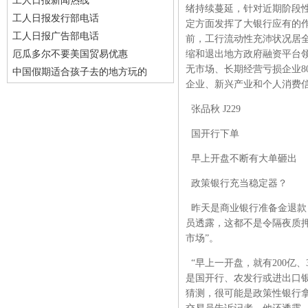
工人日报新闻热线
绪持续蔓延，针对近期阶段
工人日报发行部电话
定方面发挥了大银行应有的
工人日报广告部电话
前，工行流动性充沛状况居全
厄瓜多尔不要美国贸易优惠
缩和退出地方政府融资平台领
无市场、长期经营亏损企业8
中国假期适合孩子去的地方玩的
企业、新兴产业和个人消费
张品秋 J229
国开行下单
早上开盘不断有大单砸出
政策银行充当稳定器？
昨天是商业银行准备金退款
员透露，这都不是令隔夜质押
市场”。
“早上一开盘，就有200亿
是国开行、农发行或进出口
猜测，很可能是政策性银行