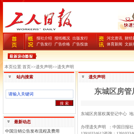
报社介绍
报纸概况
出版发行
河北资讯
财经
广告发行
广告价格
广告投放
体育新闻
文娱
本页位置:首页>>遗失声明>>遗失声明
站内搜索
遗失声明
东城区房管
东城区房屋权属登记中心 地址：
最新动态
办理遗失声明 ：中国日报社（
中国注销公告发布流程及费用
13910334612咨询：13910334