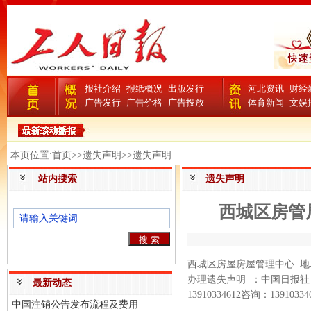
报社介绍
报纸概况
出版发行
河北资讯
财经
广告发行
广告价格
广告投放
体育新闻
文娱
本页位置:首页>>遗失声明>>遗失声明
站内搜索
遗失声明
西城区房管
西城区房屋房屋管理中心 地址：
办理遗失声明 ：中国日报社（
最新动态
13910334612咨询：13910334
中国注销公告发布流程及费用