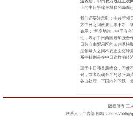
这表明，中日双方既在主权
上的中日争端最糟糕的局面
我们还要注意到：中共新领
方中日之间政要往来不断，
表示：“坦率地说，中国有今
性，表示中日两国若加强合
日韩自由贸易区的谈判尽快
是领导人之间不要正面交锋
系中特别是在中日这样的经
至于中日韩首脑峰会，即使
候，或者以朝鲜半岛紧张局
各自处理一下国内的问题，
版权所有 工
联系人：广告部 邮箱：295927556@qq