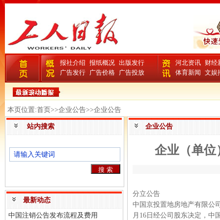
报社介绍
报纸概况
出版发行
河北资讯
财经
广告发行
广告价格
广告投放
体育新闻
文娱
本页位置:首页>>企业公告>>企业公告
站内搜索
企业公告
企业（单位
分立公告
最新动态
中国京投置地房地产有限公司注册
中国注销公告发布流程及费用
月16日经公司股东决定，中